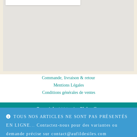
Commande, livraison & retour
Mentions Légales
Conditions générales de ventes
Copyright 2021 – Au fil des îles
TOUS NOS ARTICLES NE SONT PAS PRÉSENTÉS
EN LIGNE... Contactez-nous pour des variantes ou
Copyright 2026 - Au fil des iles - Mention Légale - CGV
demande précise sur contact@aufildesiles.com